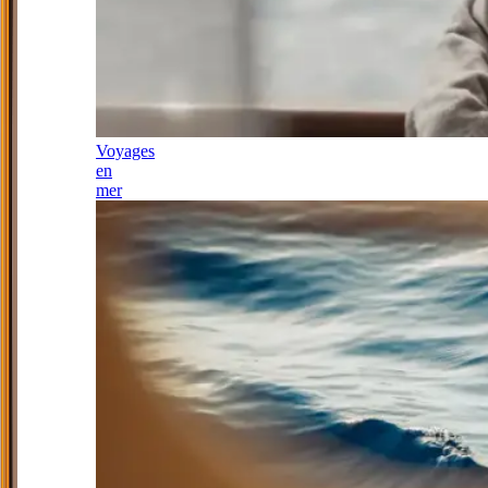
Voyages
en
mer