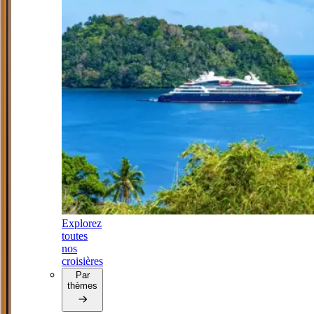
Explorez
toutes
nos
croisières
Par
thèmes