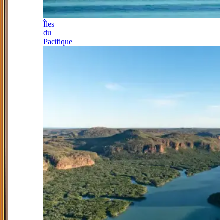
Îles
du
Pacifique