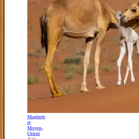
Maghreb
et
Moyen-
Orient