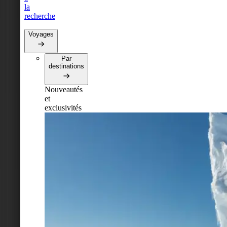
la
recherche
Voyages
Par
destinations
Nouveautés
et
exclusivités