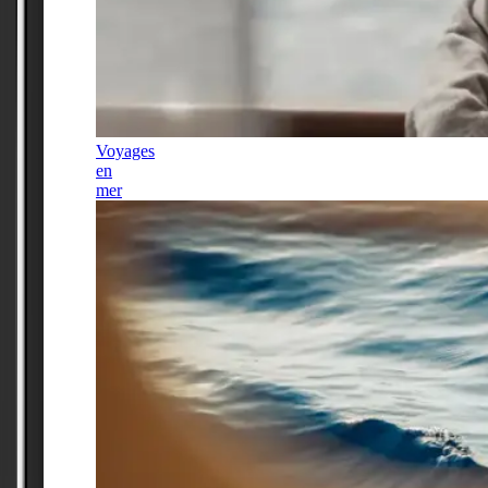
Voyages
en
mer