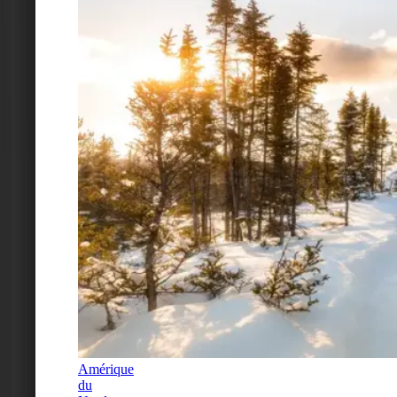
Amérique
du