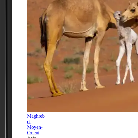
Maghreb
et
Moyen-
Orient