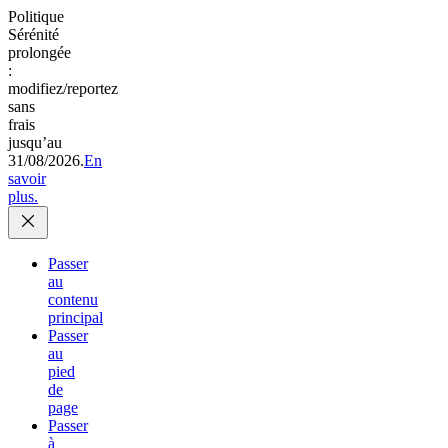
Politique
Sérénité
prolongée
:
modifiez/reportez
sans
frais
jusqu’au
31/08/2026.
En
savoir
plus.
Passer
au
contenu
principal
Passer
au
pied
de
page
Passer
à