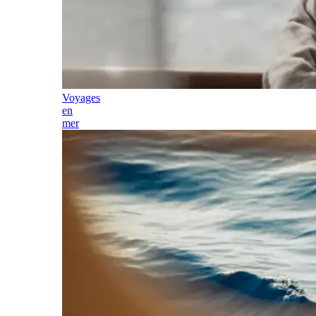
Voyages
en
mer