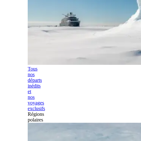
Tous
nos
départs
inédits
et
nos
voyages
exclusifs
Régions
polaires