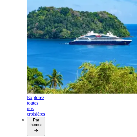
Explorez
toutes
nos
croisières
Par
thèmes