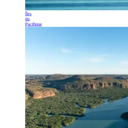
Îles
du
Pacifique