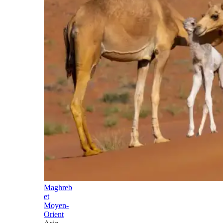
Maghreb
et
Moyen-
Orient