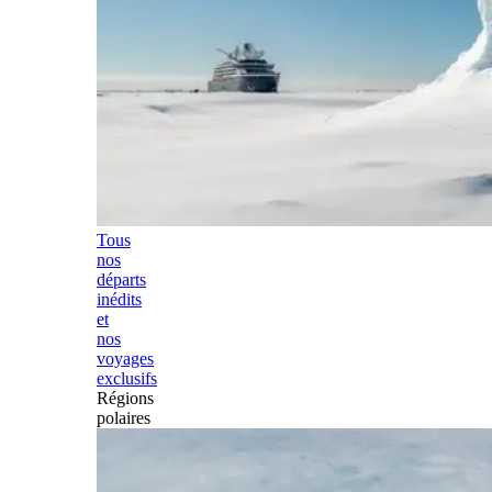
Tous
nos
départs
inédits
et
nos
voyages
exclusifs
Régions
polaires