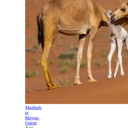
Maghreb
et
Moyen-
Orient