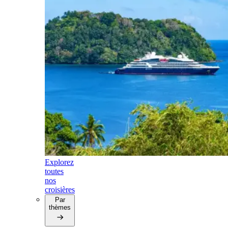
Explorez
toutes
nos
croisières
Par
thèmes