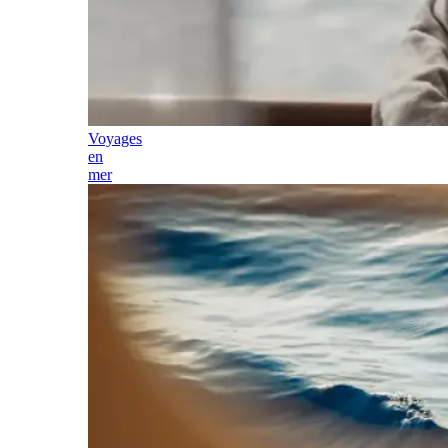
Voyages
en
mer