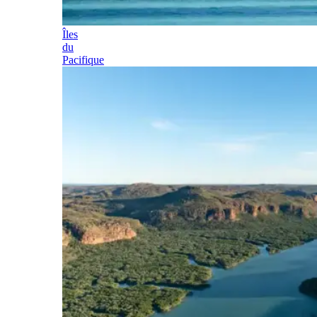
Îles
du
Pacifique