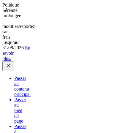
Politique
Sérénité
prolongée
:
modifiez/reportez
sans
frais
jusqu’au
31/08/2026.
En
savoir
plus.
Passer
au
contenu
principal
Passer
au
pied
de
page
Passer
à