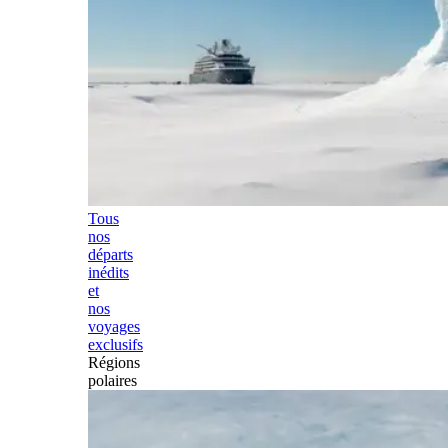
Tous
nos
départs
inédits
et
nos
voyages
exclusifs
Régions
polaires