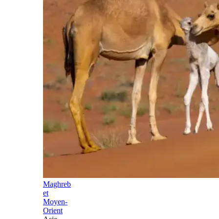
Maghreb
et
Moyen-
Orient