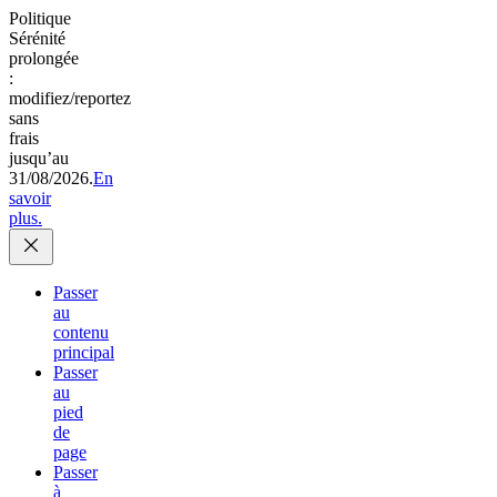
Politique
Sérénité
prolongée
:
modifiez/reportez
sans
frais
jusqu’au
31/08/2026.
En
savoir
plus.
Passer
au
contenu
principal
Passer
au
pied
de
page
Passer
à