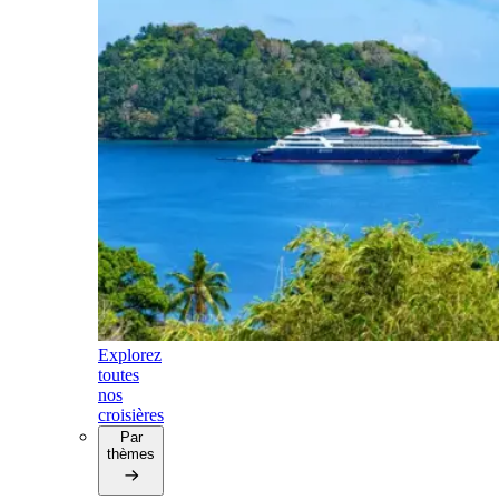
Explorez
toutes
nos
croisières
Par
thèmes