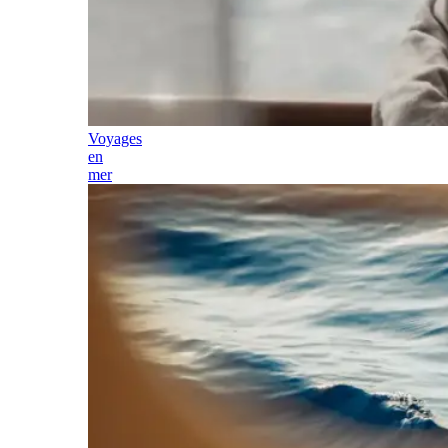
Voyages
en
mer