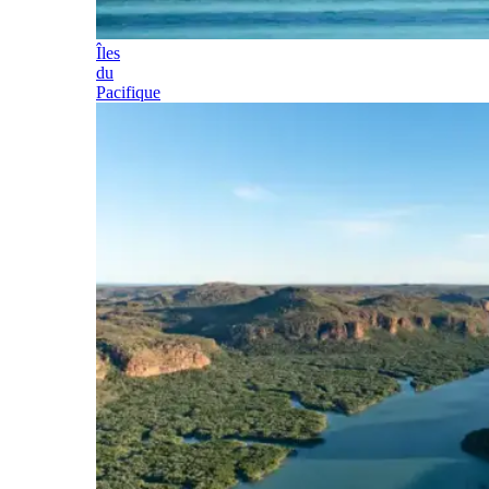
Îles
du
Pacifique