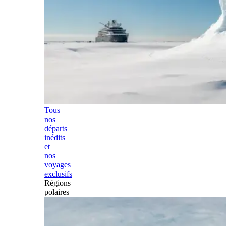
Tous
nos
départs
inédits
et
nos
voyages
exclusifs
Régions
polaires