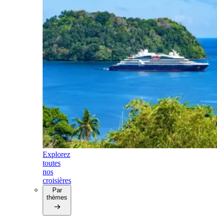
Explorez
toutes
nos
croisières
Par
thèmes