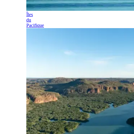
Îles
du
Pacifique