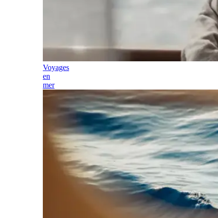
Voyages
en
mer