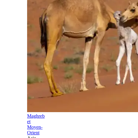
Maghreb
et
Moyen-
Orient