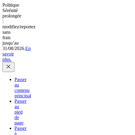
Politique
Sérénité
prolongée
:
modifiez/reportez
sans
frais
jusqu’au
31/08/2026.
En
savoir
plus.
Passer
au
contenu
principal
Passer
au
pied
de
page
Passer
à