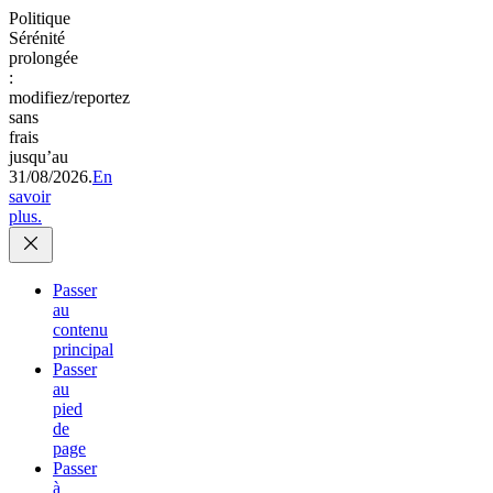
Politique
Sérénité
prolongée
:
modifiez/reportez
sans
frais
jusqu’au
31/08/2026.
En
savoir
plus.
Passer
au
contenu
principal
Passer
au
pied
de
page
Passer
à