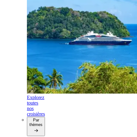
Explorez
toutes
nos
croisières
Par
thèmes