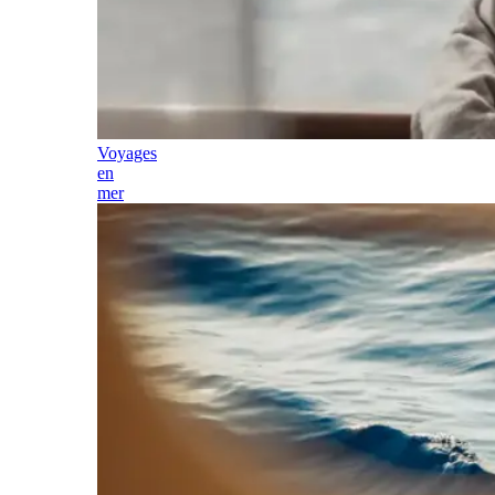
Voyages
en
mer