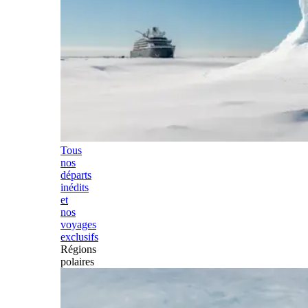
Tous
nos
départs
inédits
et
nos
voyages
exclusifs
Régions
polaires