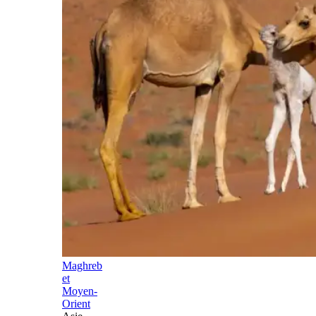
Maghreb
et
Moyen-
Orient