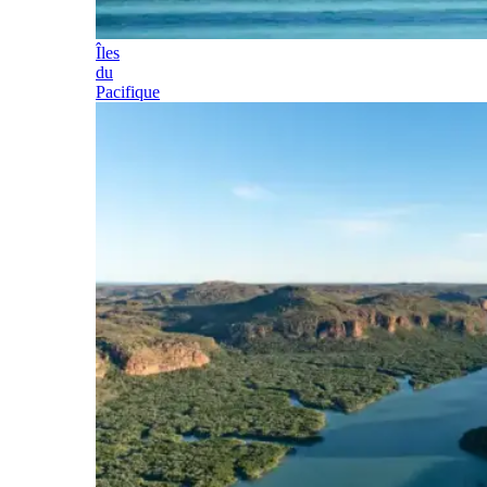
Îles
du
Pacifique