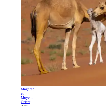
Maghreb
et
Moyen-
Orient