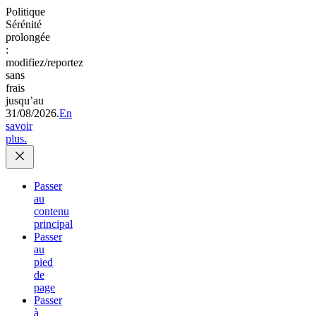
Politique
Sérénité
prolongée
:
modifiez/reportez
sans
frais
jusqu’au
31/08/2026.
En
savoir
plus.
Passer
au
contenu
principal
Passer
au
pied
de
page
Passer
à