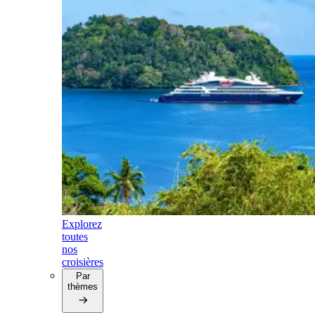
Explorez
toutes
nos
croisières
Par
thèmes