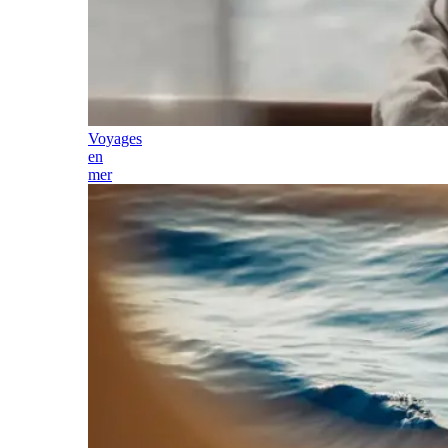
Voyages
en
mer