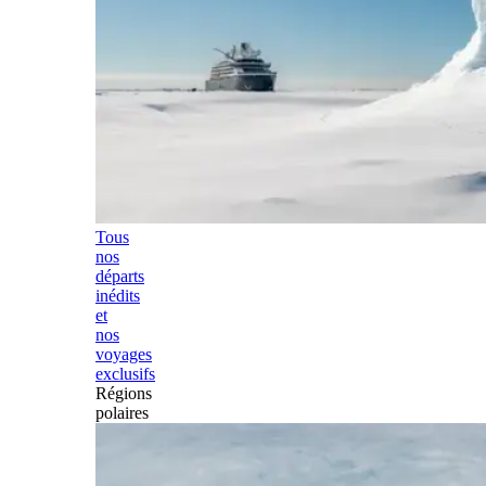
Tous
nos
départs
inédits
et
nos
voyages
exclusifs
Régions
polaires