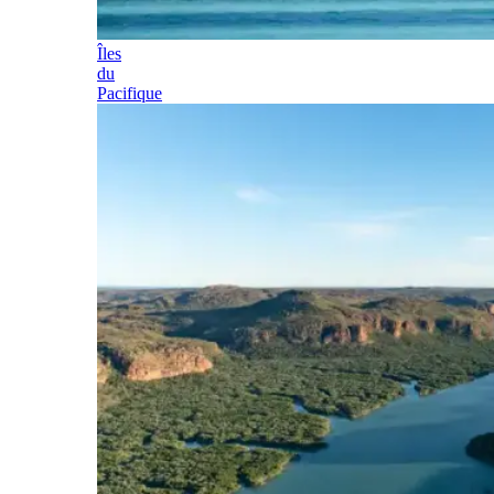
Îles
du
Pacifique