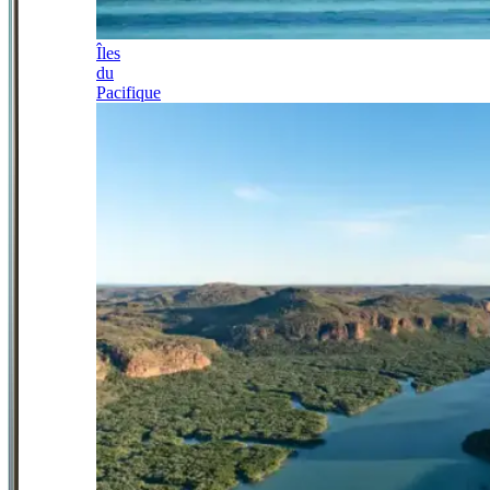
Îles
du
Pacifique