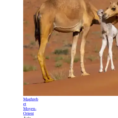
Maghreb
et
Moyen-
Orient