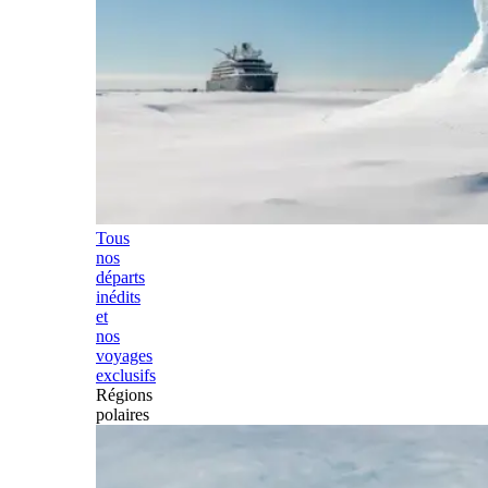
Tous
nos
départs
inédits
et
nos
voyages
exclusifs
Régions
polaires