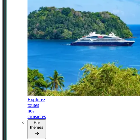
Explorez
toutes
nos
croisières
Par
thèmes