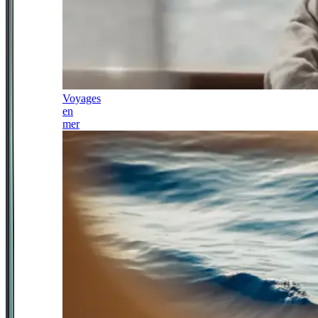
Voyages
en
mer