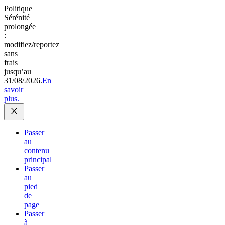
Politique
Sérénité
prolongée
:
modifiez/reportez
sans
frais
jusqu’au
31/08/2026.
En
savoir
plus.
Passer
au
contenu
principal
Passer
au
pied
de
page
Passer
à