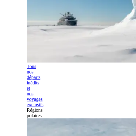
Tous
nos
départs
inédits
et
nos
voyages
exclusifs
Régions
polaires