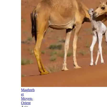
Maghreb
et
Moyen-
Orient