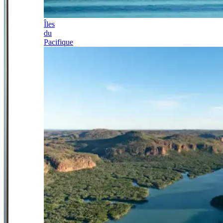
Îles
du
Pacifique