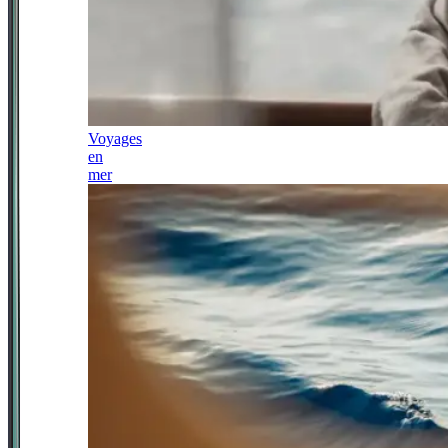
Voyages
en
mer