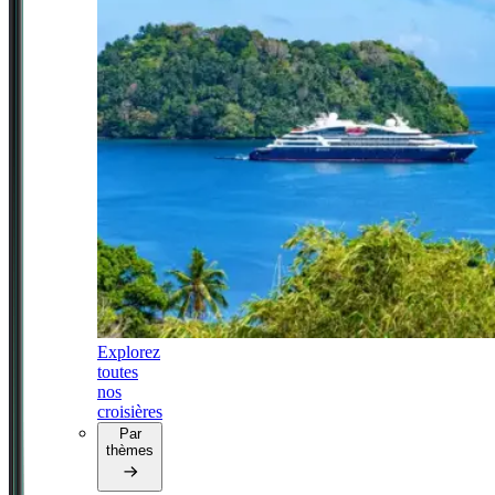
Explorez
toutes
nos
croisières
Par
thèmes