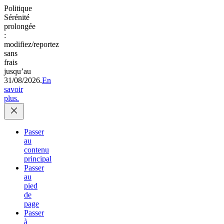
Politique
Sérénité
prolongée
:
modifiez/reportez
sans
frais
jusqu’au
31/08/2026.
En
savoir
plus.
Passer
au
contenu
principal
Passer
au
pied
de
page
Passer
à