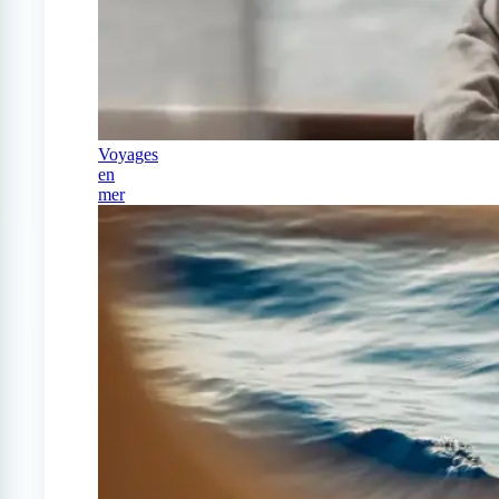
Voyages
en
mer