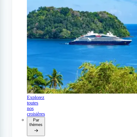
Explorez
toutes
nos
croisières
Par
thèmes