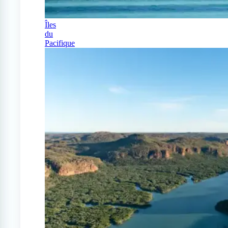
Îles
du
Pacifique