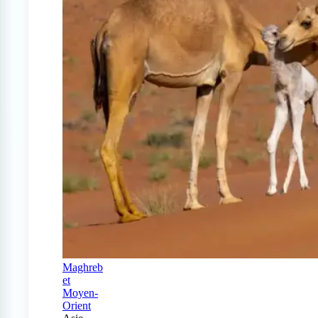
Maghreb
et
Moyen-
Orient