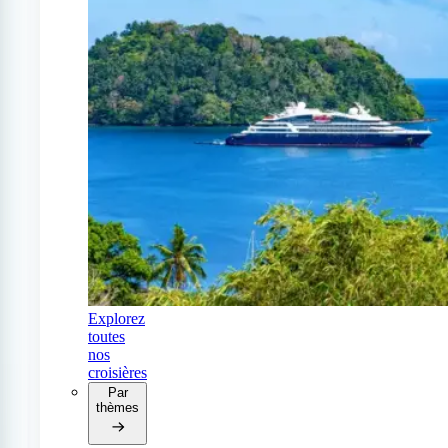
Explorez
toutes
nos
croisières
Par
thèmes