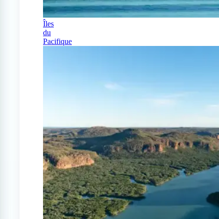
Îles
du
Pacifique