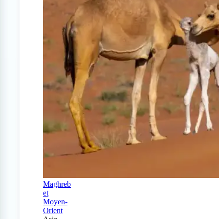
Maghreb
et
Moyen-
Orient