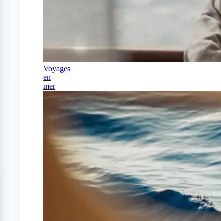
Voyages
en
mer