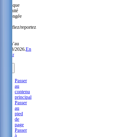
Politique
Sérénité
prolongée
:
modifiez/reportez
sans
frais
jusqu’au
31/08/2026.
En
savoir
plus.
Passer
au
contenu
principal
Passer
au
pied
de
page
Passer
à