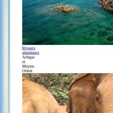
Rivages
atlantiques
Afrique
et
Moyen-
Orient