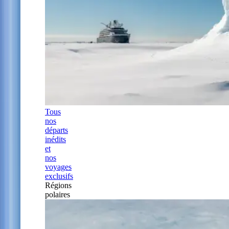
Tous
nos
départs
inédits
et
nos
voyages
exclusifs
Régions
polaires