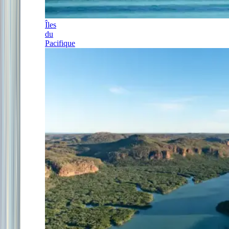
Îles
du
Pacifique