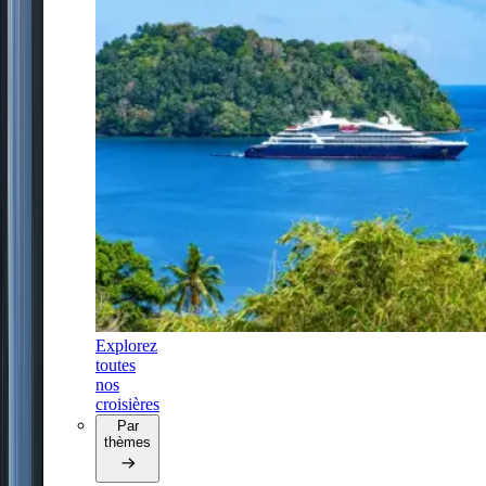
Explorez
toutes
nos
croisières
Par
thèmes