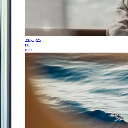
Voyages
en
mer