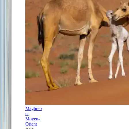
Maghreb
et
Moyen-
Orient