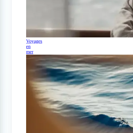
Voyages
en
mer