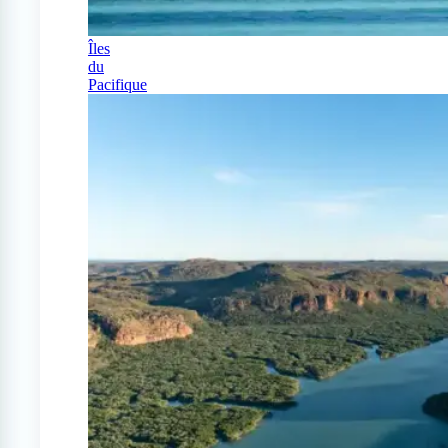
Îles
du
Pacifique