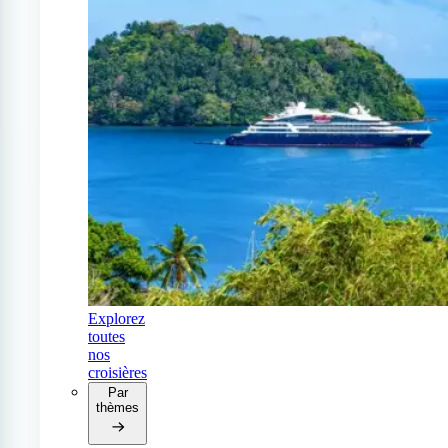
Explorez
toutes
nos
croisières
Par
thèmes