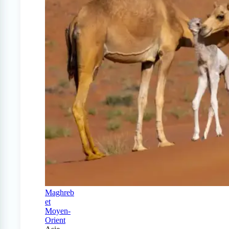
Maghreb
et
Moyen-
Orient