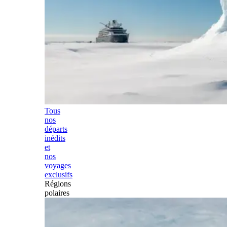
Tous
nos
départs
inédits
et
nos
voyages
exclusifs
Régions
polaires