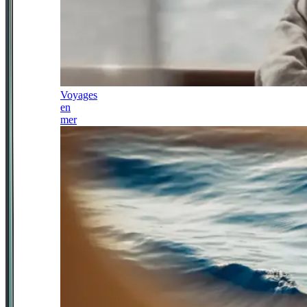
Voyages
en
mer