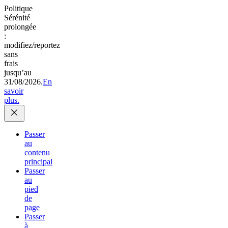
Politique
Sérénité
prolongée
:
modifiez/reportez
sans
frais
jusqu’au
31/08/2026.
En
savoir
plus.
Passer
au
contenu
principal
Passer
au
pied
de
page
Passer
à