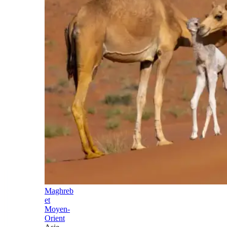
Maghreb
et
Moyen-
Orient