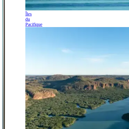
Îles
du
Pacifique