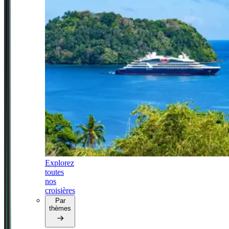
Explorez
toutes
nos
croisières
Par
thèmes