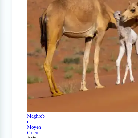
Maghreb
et
Moyen-
Orient