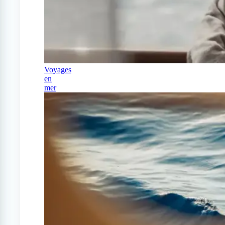
Voyages
en
mer