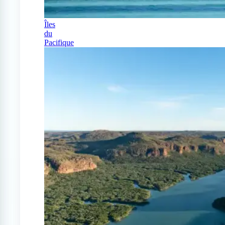
Îles
du
Pacifique