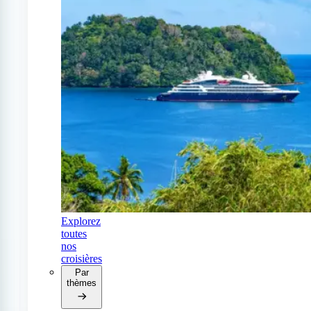
Explorez
toutes
nos
croisières
Par
thèmes