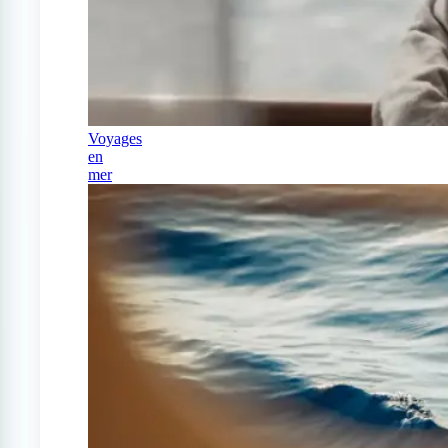
Voyages
en
mer