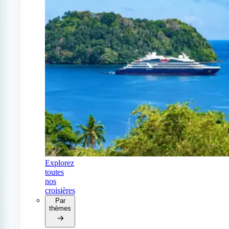
Explorez
toutes
nos
croisières
Par
thèmes