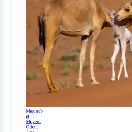
Maghreb
et
Moyen-
Orient