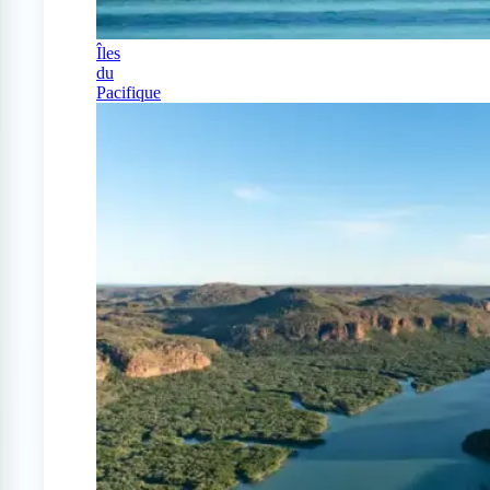
Îles
du
Pacifique