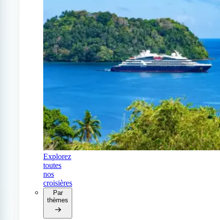
Explorez
toutes
nos
croisières
Par
thèmes