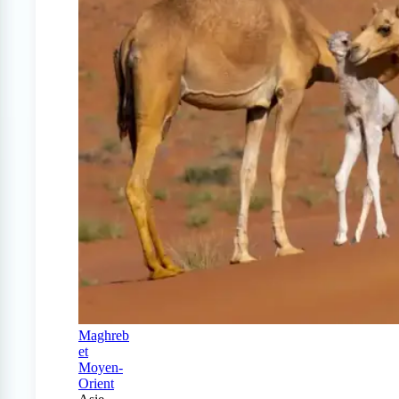
Maghreb
et
Moyen-
Orient