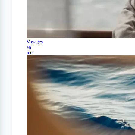
Voyages
en
mer