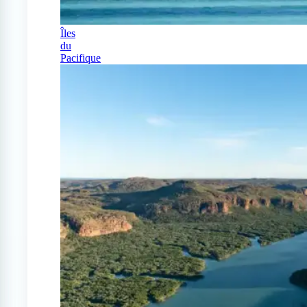
Îles
du
Pacifique