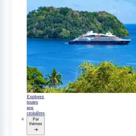
Explorez
toutes
nos
croisières
Par
thèmes