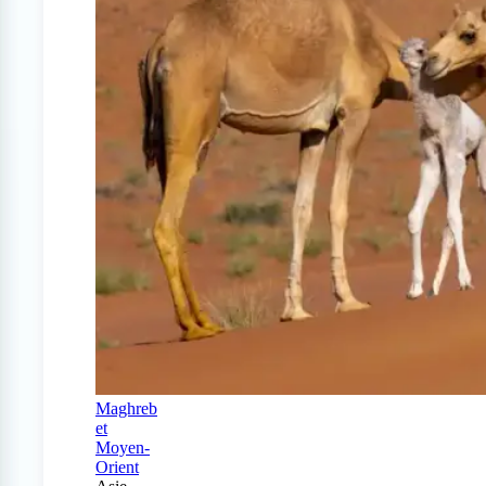
Maghreb
et
Moyen-
Orient