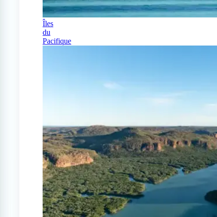
Îles
du
Pacifique