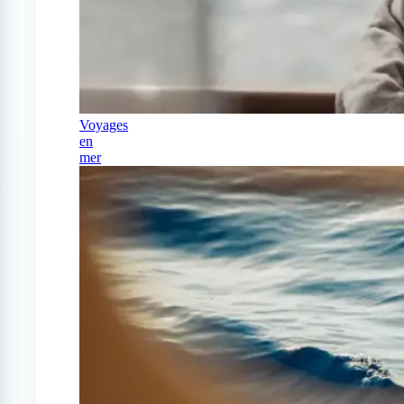
Voyages
en
mer