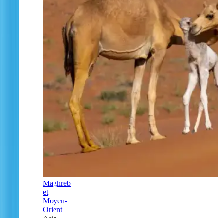
Maghreb
et
Moyen-
Orient