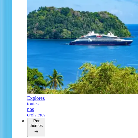
Explorez
toutes
nos
croisières
Par
thèmes