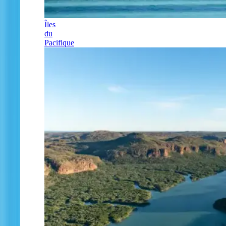
Îles
du
Pacifique