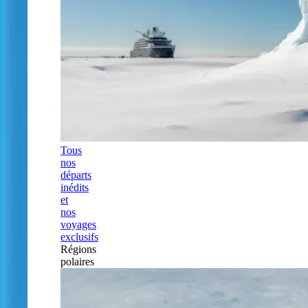
Tous
nos
départs
inédits
et
nos
voyages
exclusifs
Régions
polaires