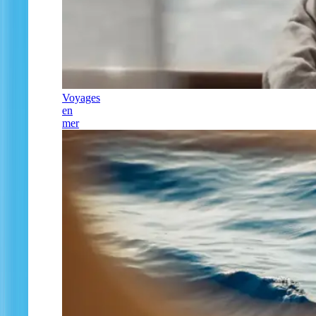
Voyages
en
mer