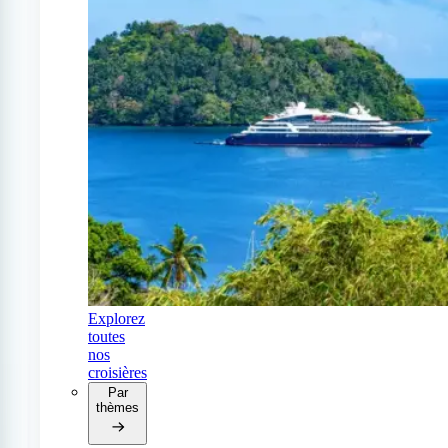
Explorez
toutes
nos
croisières
Par
thèmes