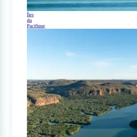
Îles
du
Pacifique