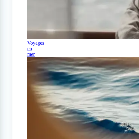
Voyages
en
mer