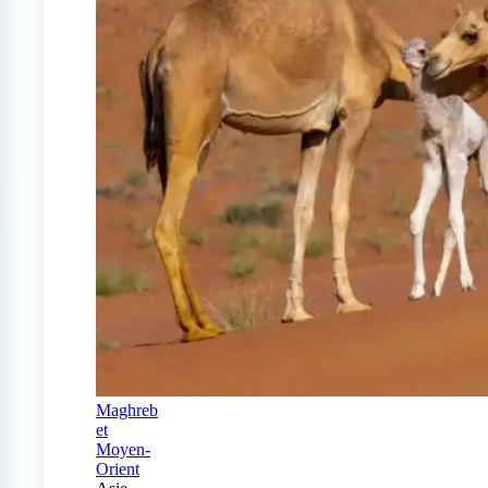
Maghreb
et
Moyen-
Orient