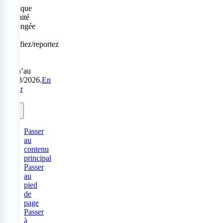
Politique
Sérénité
prolongée
:
modifiez/reportez
sans
frais
jusqu’au
31/08/2026.
En
savoir
plus.
Passer
au
contenu
principal
Passer
au
pied
de
page
Passer
à