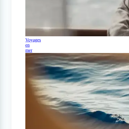
Voyages
en
mer