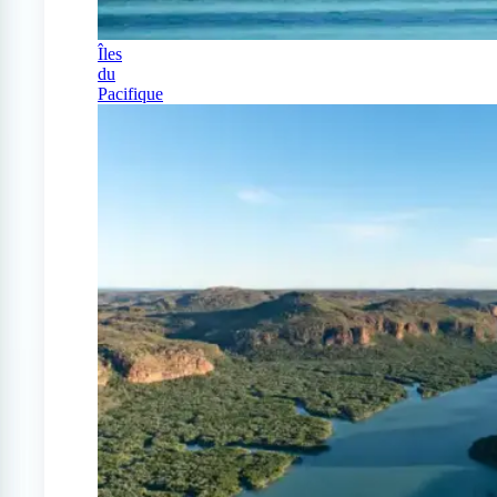
Îles
du
Pacifique