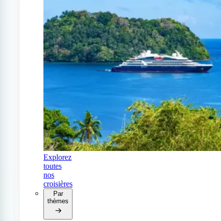
Explorez
toutes
nos
croisières
Par
thèmes