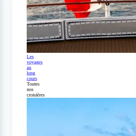
Les
voyages
au
long
cours
Toutes
nos
croisières