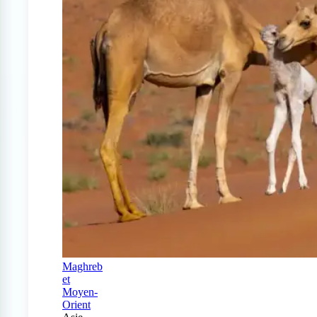
Maghreb
et
Moyen-
Orient