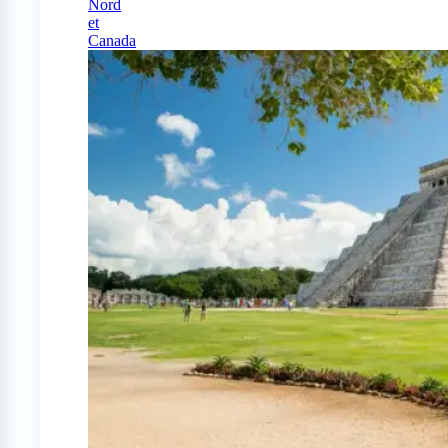
Nord
et
Canada