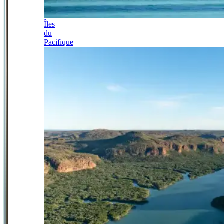
Îles
du
Pacifique