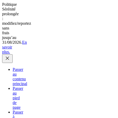
Politique
Sérénité
prolongée
:
modifiez/reportez
sans
frais
jusqu’au
31/08/2026.
En
savoir
plus.
Passer
au
contenu
principal
Passer
au
pied
de
page
Passer
à