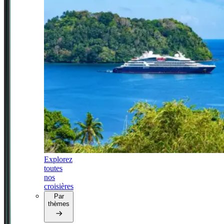
Explorez
toutes
nos
croisières
Par
thèmes