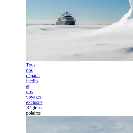
Tous
nos
départs
inédits
et
nos
voyages
exclusifs
Régions
polaires