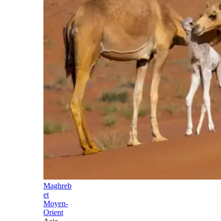
Maghreb
et
Moyen-
Orient