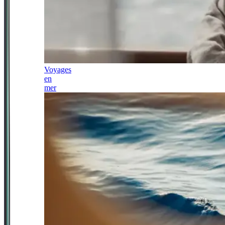
Voyages
en
mer