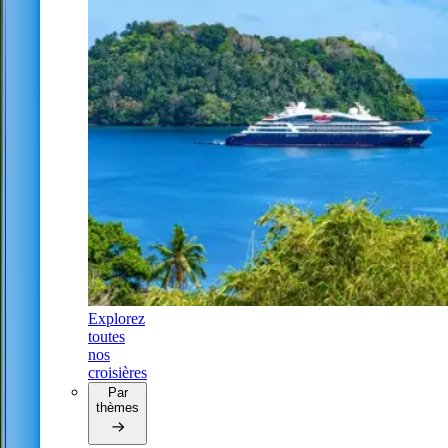
Explorez
toutes
nos
croisières
Par
thèmes