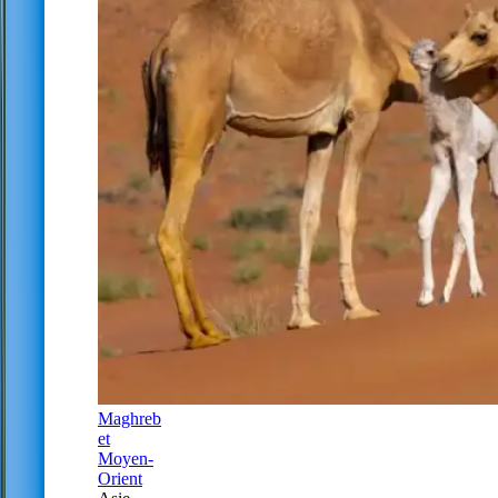
Maghreb
et
Moyen-
Orient