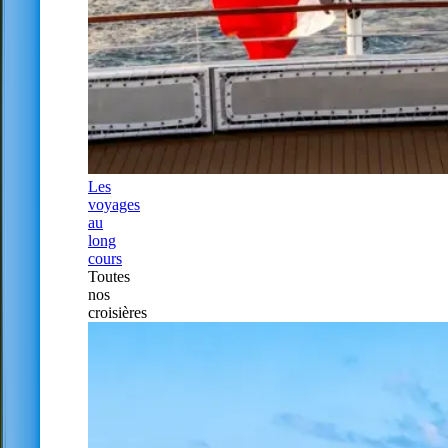
Les
voyages
au
long
cours
Toutes
nos
croisières