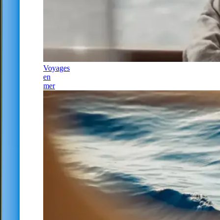
Voyages
en
mer