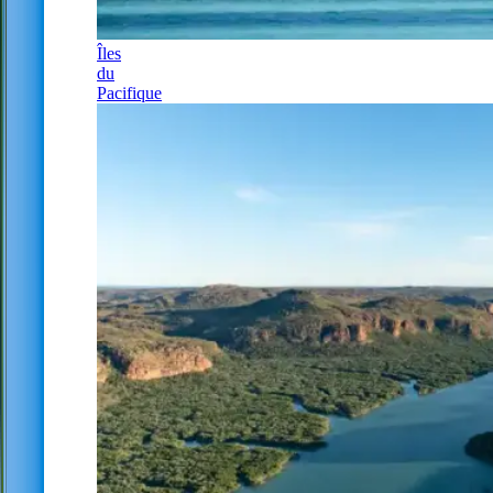
Îles
du
Pacifique