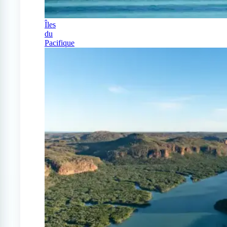
Îles
du
Pacifique