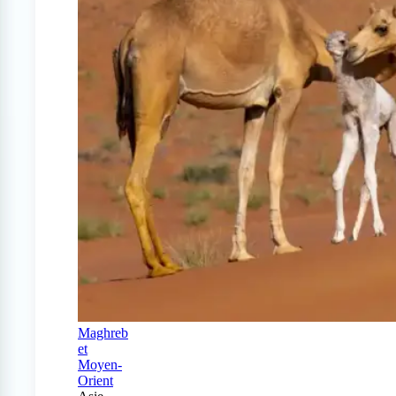
Maghreb
et
Moyen-
Orient