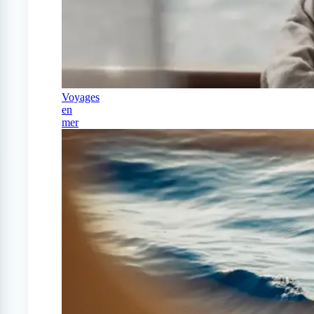
Voyages
en
mer