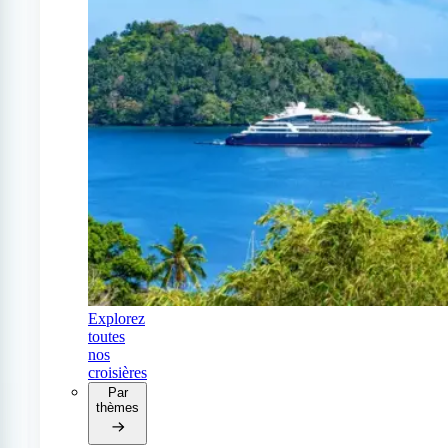
Explorez
toutes
nos
croisières
Par
thèmes