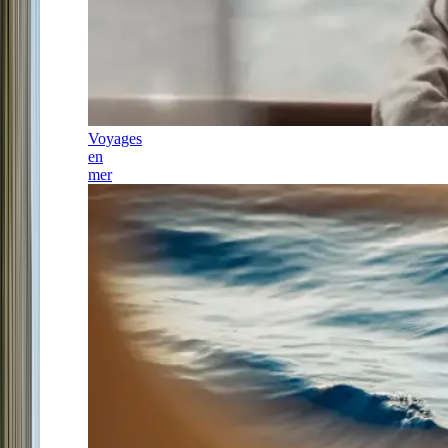
Voyages
en
mer