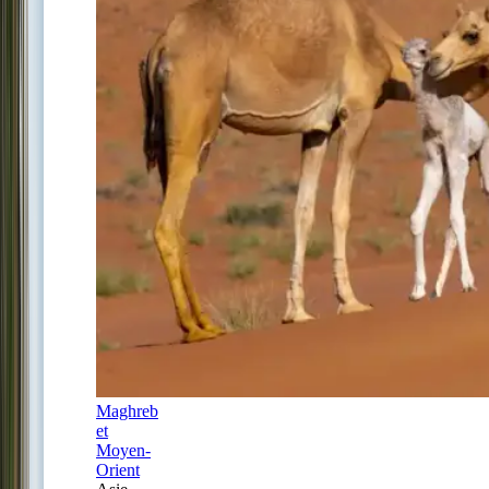
Maghreb
et
Moyen-
Orient