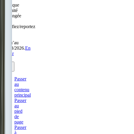
Politique
Sérénité
prolongée
:
modifiez/reportez
sans
frais
jusqu’au
31/08/2026.
En
savoir
plus.
Passer
au
contenu
principal
Passer
au
pied
de
page
Passer
à