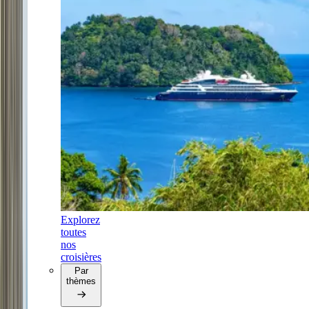
Explorez
toutes
nos
croisières
Par
thèmes