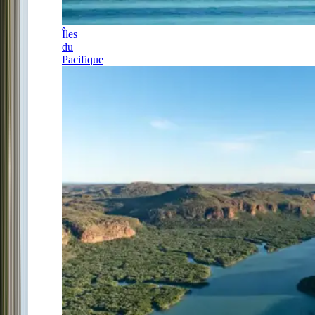
Îles
du
Pacifique