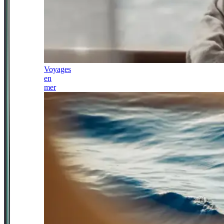
Voyages
en
mer