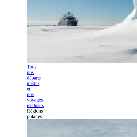
Tous
nos
départs
inédits
et
nos
voyages
exclusifs
Régions
polaires