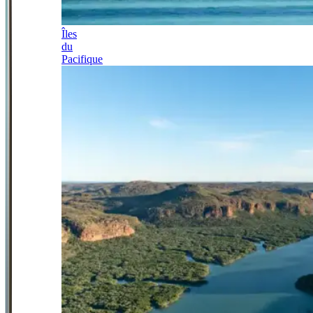
Îles
du
Pacifique