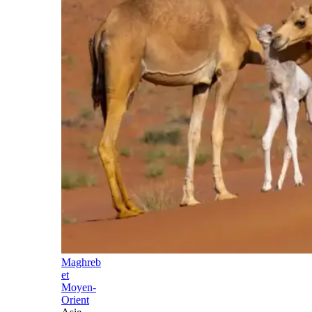
Maghreb
et
Moyen-
Orient