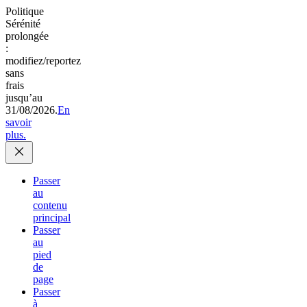
Politique
Sérénité
prolongée
:
modifiez/reportez
sans
frais
jusqu’au
31/08/2026.
En
savoir
plus.
Passer
au
contenu
principal
Passer
au
pied
de
page
Passer
à