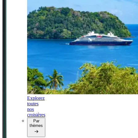
Explorez
toutes
nos
croisières
Par
thèmes