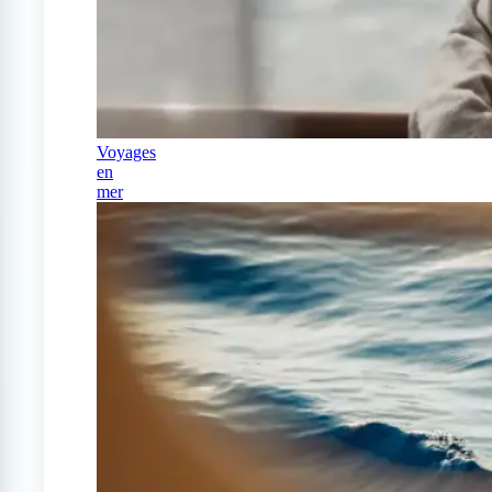
Voyages
en
mer