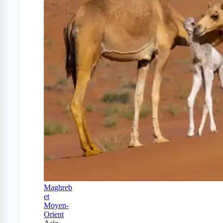
Maghreb
et
Moyen-
Orient