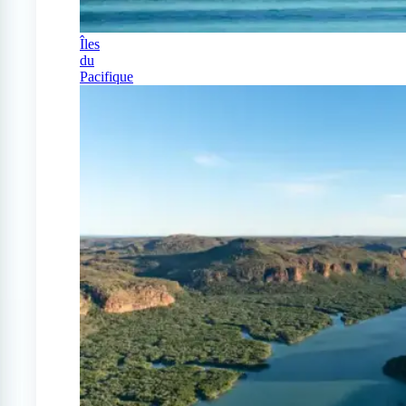
Îles
du
Pacifique