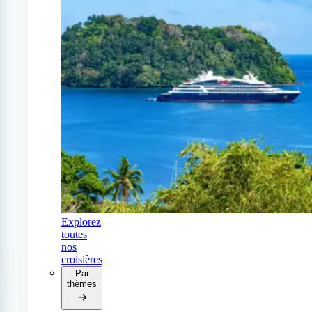
Explorez
toutes
nos
croisières
Par
thèmes