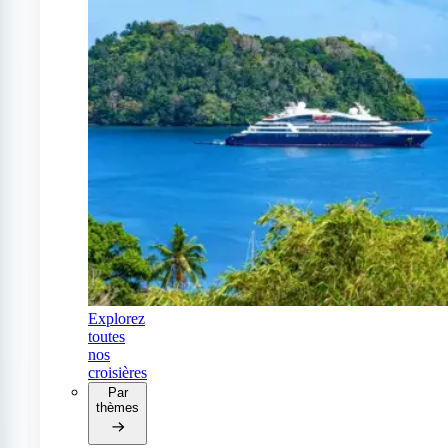
Explorez
toutes
nos
croisières
Par
thèmes