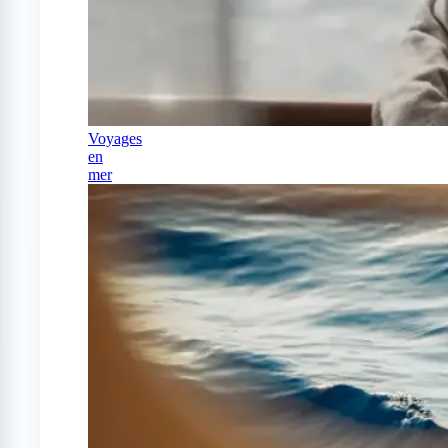
Voyages
en
mer