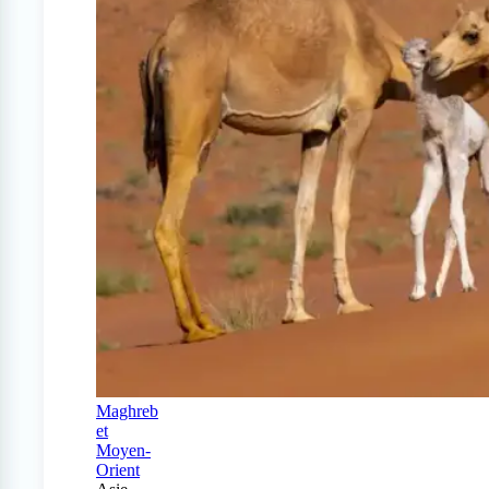
Maghreb
et
Moyen-
Orient