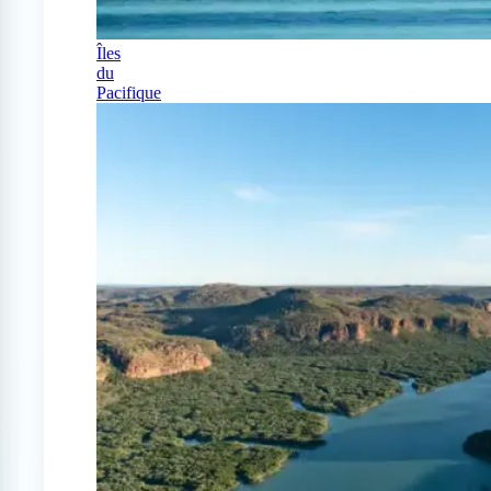
Îles
du
Pacifique