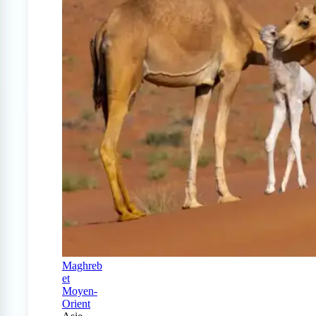
Maghreb
et
Moyen-
Orient