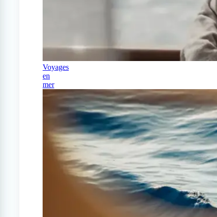
Voyages
en
mer