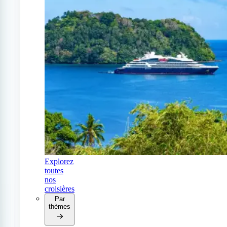
Explorez
toutes
nos
croisières
Par
thèmes