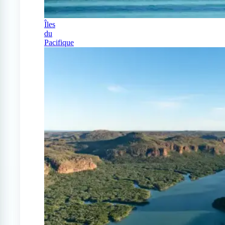
Îles
du
Pacifique