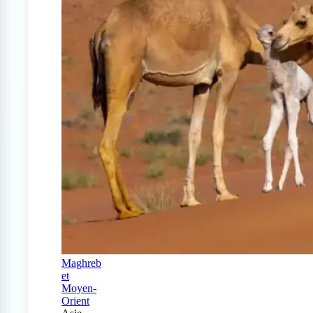
Maghreb
et
Moyen-
Orient