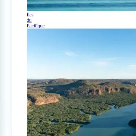
Îles
du
Pacifique