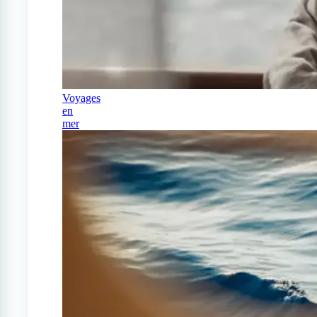
Voyages
en
mer