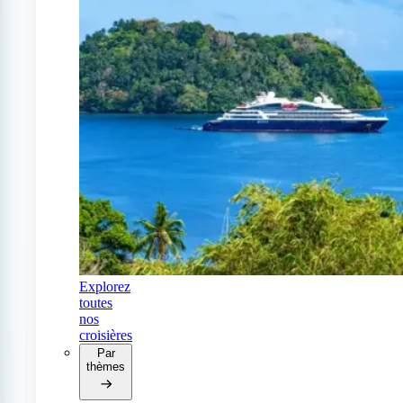
Explorez
toutes
nos
croisières
Par
thèmes