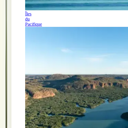
Îles
du
Pacifique