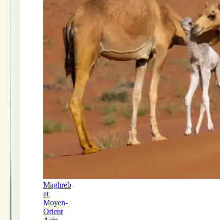
Maghreb
et
Moyen-
Orient