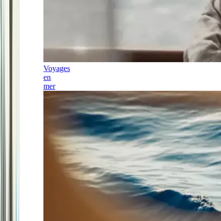
Voyages
en
mer