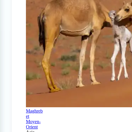
Maghreb
et
Moyen-
Orient