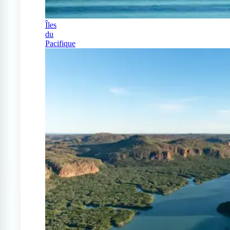
Îles
du
Pacifique