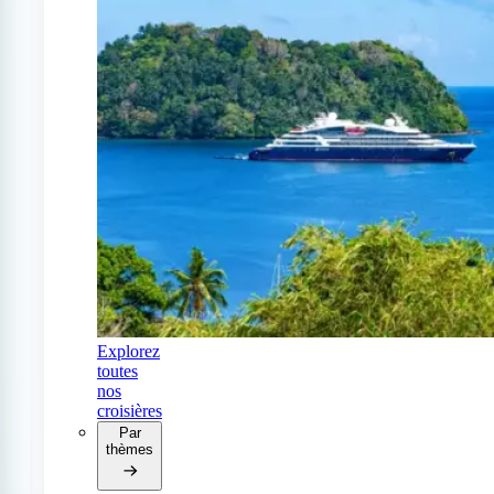
Explorez
toutes
nos
croisières
Par
thèmes