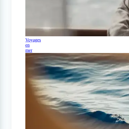
Voyages
en
mer