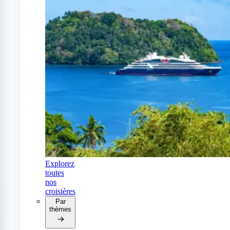
Explorez
toutes
nos
croisières
Par
thèmes