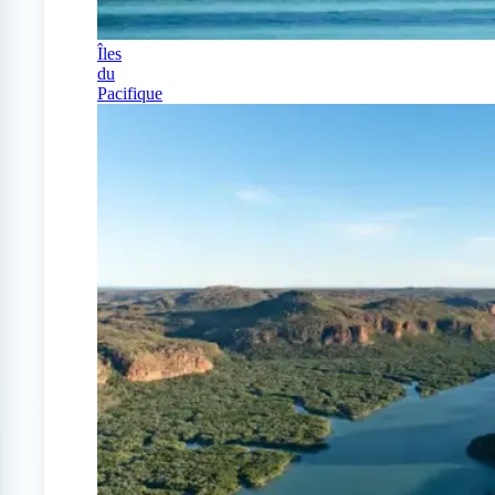
Îles
du
Pacifique