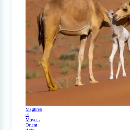
Maghreb
et
Moyen-
Orient