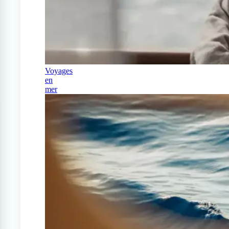
Voyages
en
mer