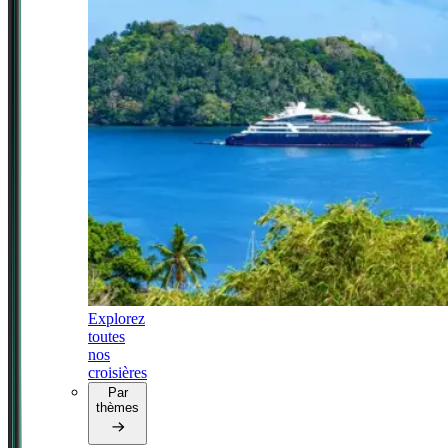
Explorez
toutes
nos
croisières
Par
thèmes