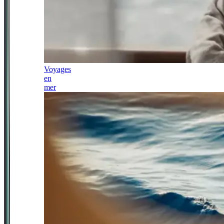
Voyages
en
mer