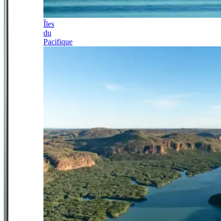
Îles
du
Pacifique