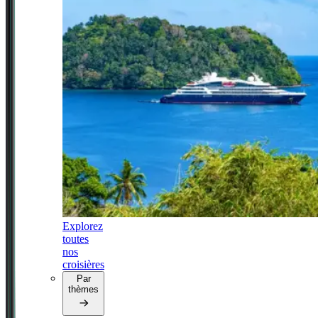
Explorez
toutes
nos
croisières
Par
thèmes