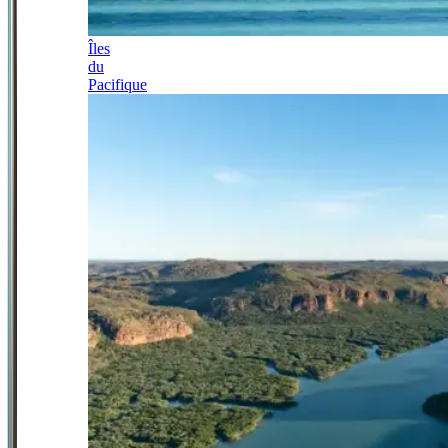
Îles
du
Pacifique