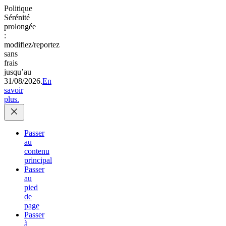
Politique
Sérénité
prolongée
:
modifiez/reportez
sans
frais
jusqu’au
31/08/2026.
En
savoir
plus.
Passer
au
contenu
principal
Passer
au
pied
de
page
Passer
à