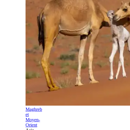
Maghreb
et
Moyen-
Orient