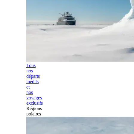
Tous
nos
départs
inédits
et
nos
voyages
exclusifs
Régions
polaires