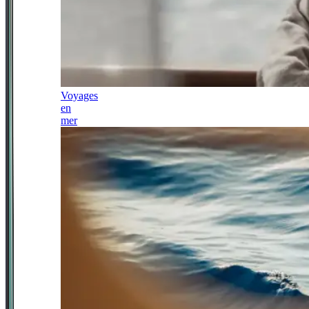
Voyages
en
mer