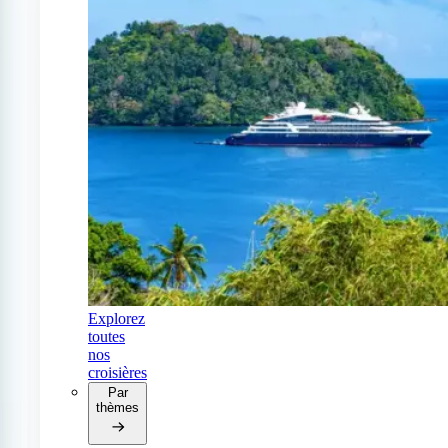
Explorez
toutes
nos
croisières
Par
thèmes