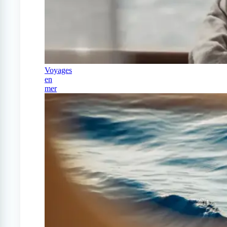
Voyages
en
mer