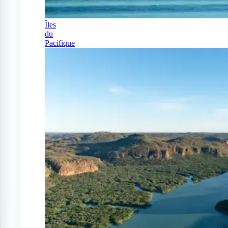
Îles
du
Pacifique