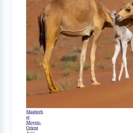
Maghreb
et
Moyen-
Orient