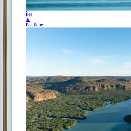
Îles
du
Pacifique