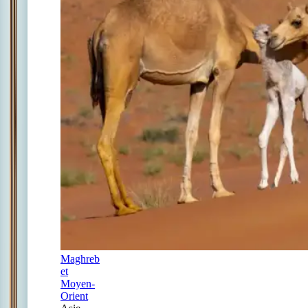
Maghreb
et
Moyen-
Orient