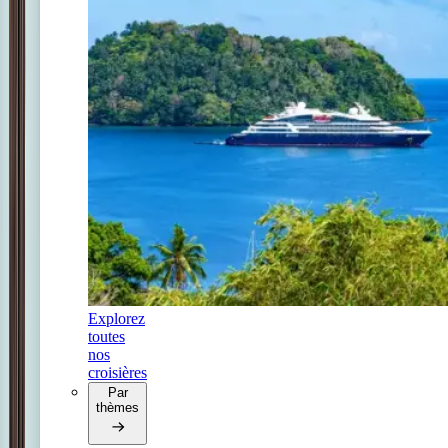
Explorez
toutes
nos
croisières
Par
thèmes