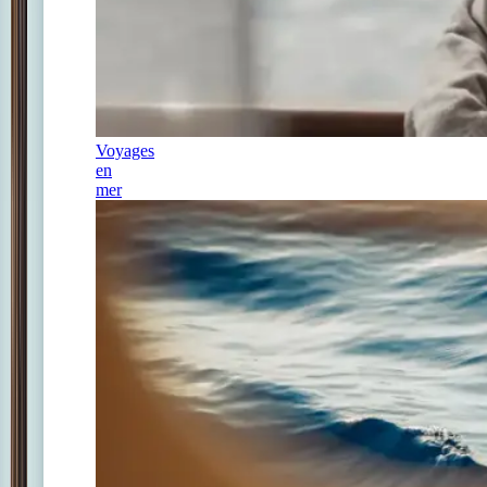
Voyages
en
mer