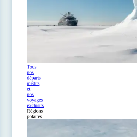
Tous
nos
départs
inédits
et
nos
voyages
exclusifs
Régions
polaires