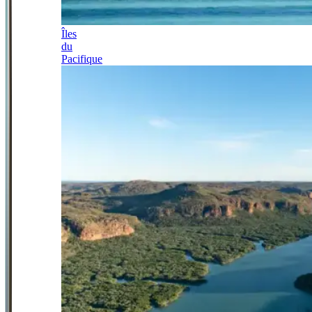
Îles
du
Pacifique