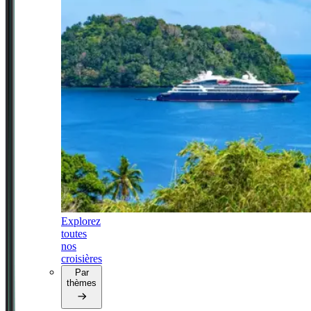
Explorez
toutes
nos
croisières
Par
thèmes