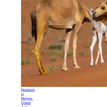
Maghreb
et
Moyen-
Orient