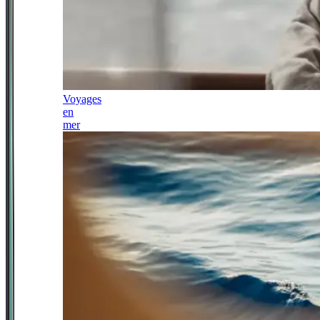
Voyages
en
mer