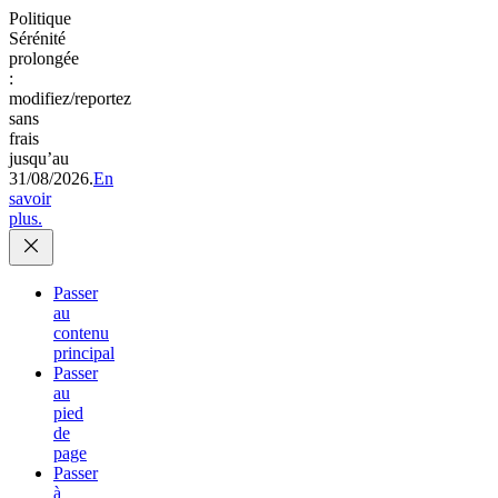
Politique
Sérénité
prolongée
:
modifiez/reportez
sans
frais
jusqu’au
31/08/2026.
En
savoir
plus.
Passer
au
contenu
principal
Passer
au
pied
de
page
Passer
à