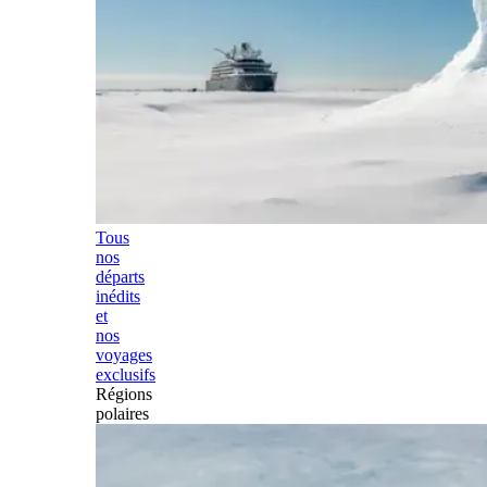
Tous
nos
départs
inédits
et
nos
voyages
exclusifs
Régions
polaires