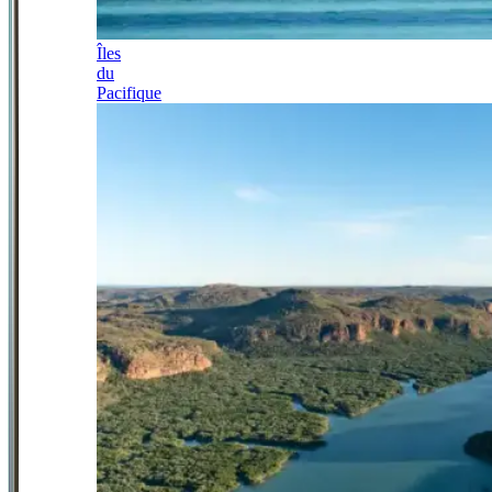
Îles
du
Pacifique