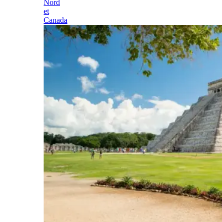
Nord
et
Canada