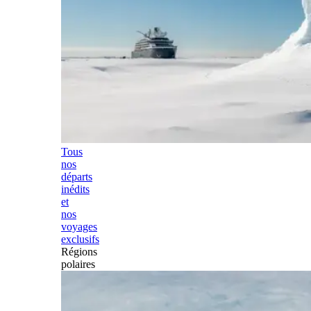
Tous
nos
départs
inédits
et
nos
voyages
exclusifs
Régions
polaires