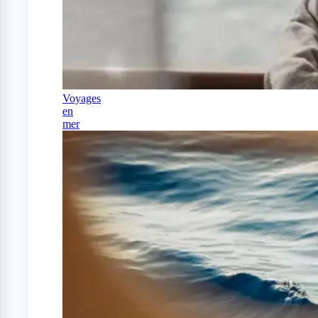
Voyages
en
mer