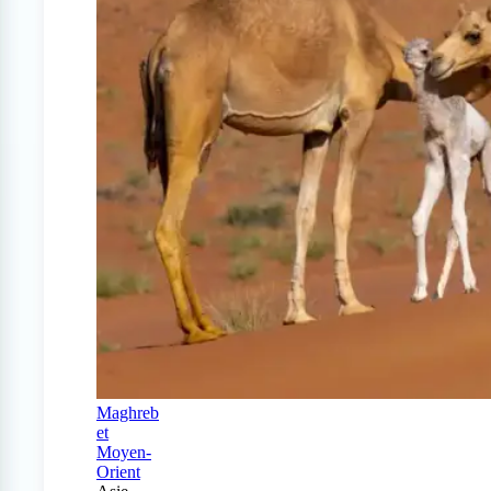
Maghreb
et
Moyen-
Orient