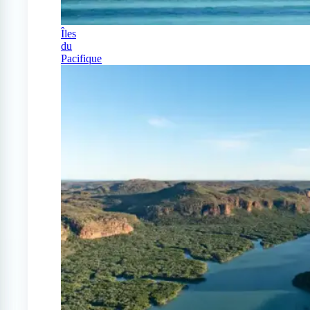
Îles
du
Pacifique