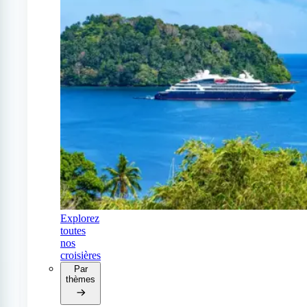
Explorez
toutes
nos
croisières
Par
thèmes