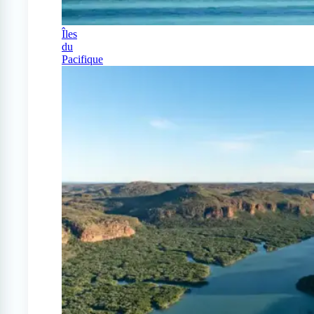
Îles
du
Pacifique