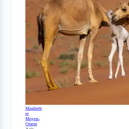
Maghreb
et
Moyen-
Orient