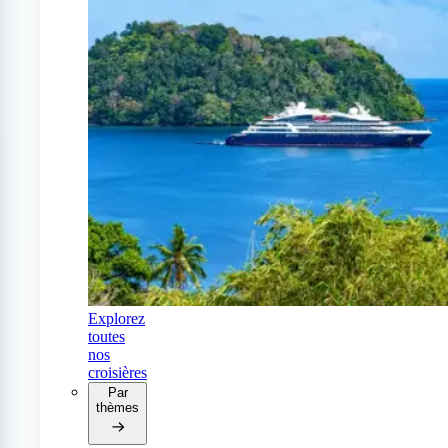
Explorez
toutes
nos
croisières
Par
thèmes