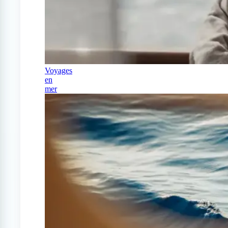
Voyages
en
mer