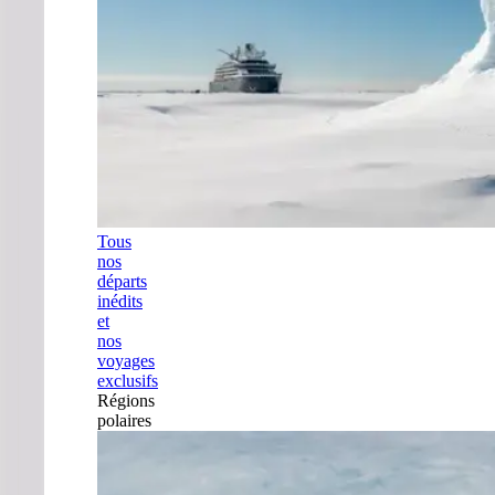
Tous
nos
départs
inédits
et
nos
voyages
exclusifs
Régions
polaires