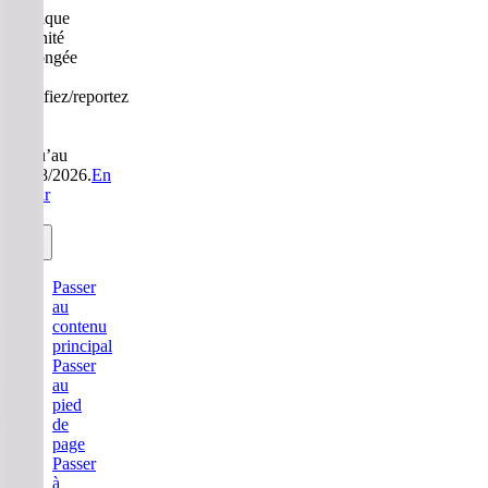
Politique
Sérénité
prolongée
:
modifiez/reportez
sans
frais
jusqu’au
31/08/2026.
En
savoir
plus.
Passer
au
contenu
principal
Passer
au
pied
de
page
Passer
à