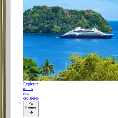
Explorez
toutes
nos
croisières
Par
thèmes