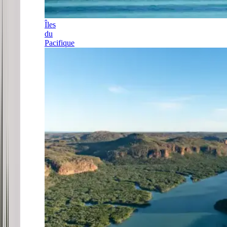
Îles
du
Pacifique