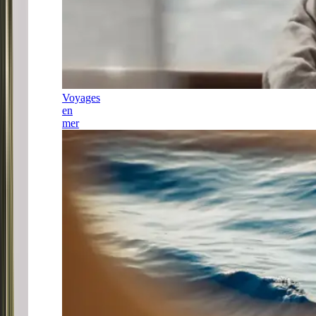
Voyages
en
mer