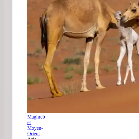
Maghreb
et
Moyen-
Orient