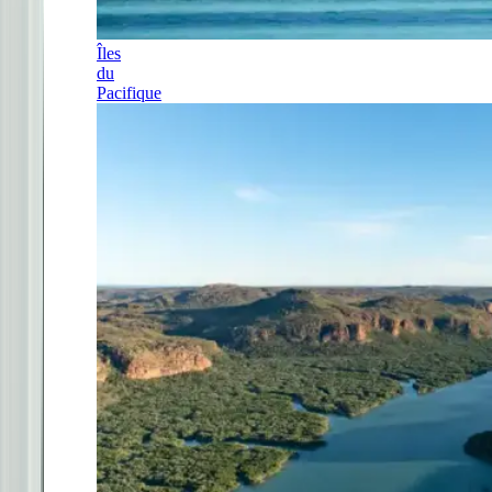
Îles
du
Pacifique