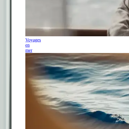
Voyages
en
mer