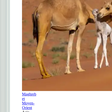
Maghreb
et
Moyen-
Orient