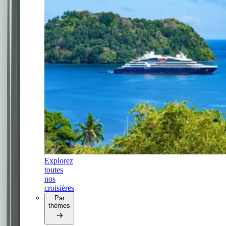
Explorez
toutes
nos
croisières
Par
thèmes