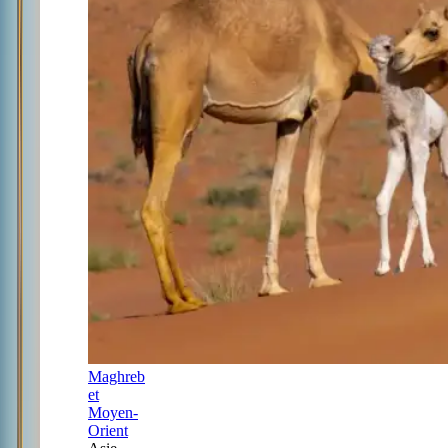
Maghreb
et
Moyen-
Orient