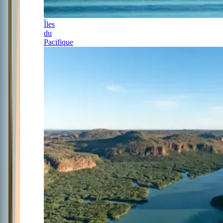
Îles
du
Pacifique