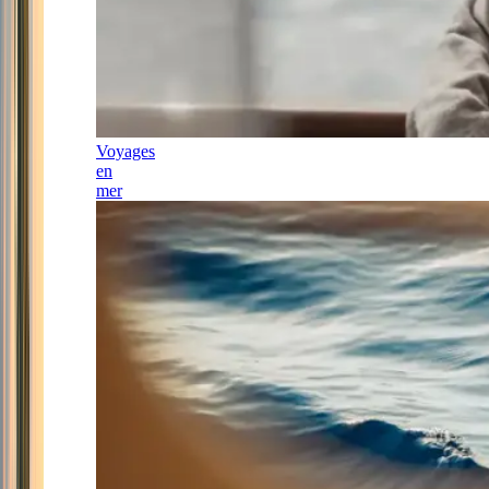
Voyages
en
mer