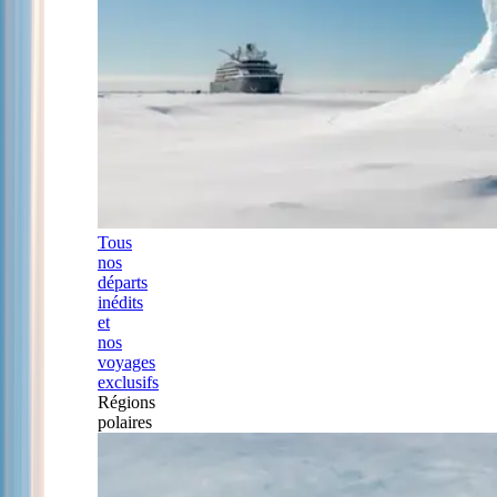
Tous
nos
départs
inédits
et
nos
voyages
exclusifs
Régions
polaires