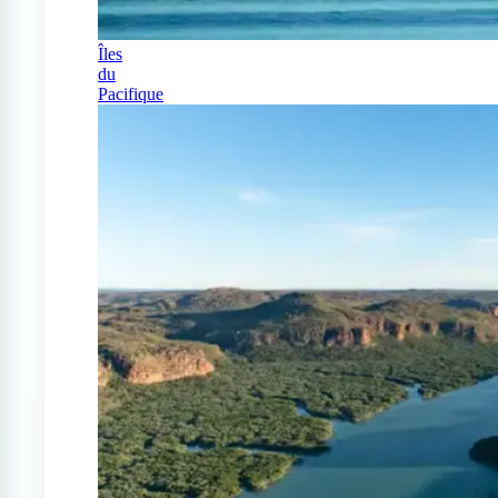
Îles
du
Pacifique