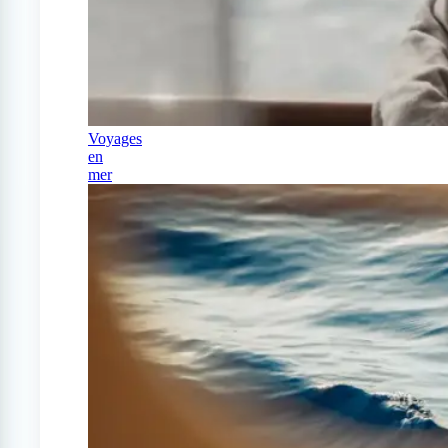
Voyages
en
mer