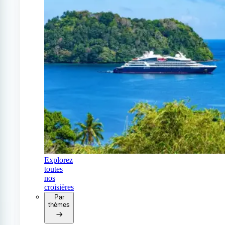
Explorez
toutes
nos
croisières
Par
thèmes