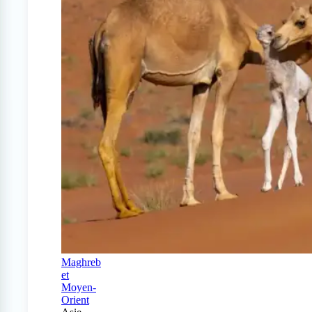
Maghreb
et
Moyen-
Orient