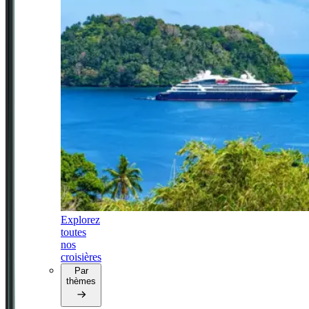
Explorez
toutes
nos
croisières
Par
thèmes