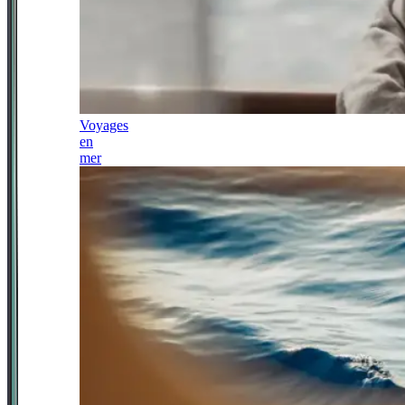
Voyages
en
mer