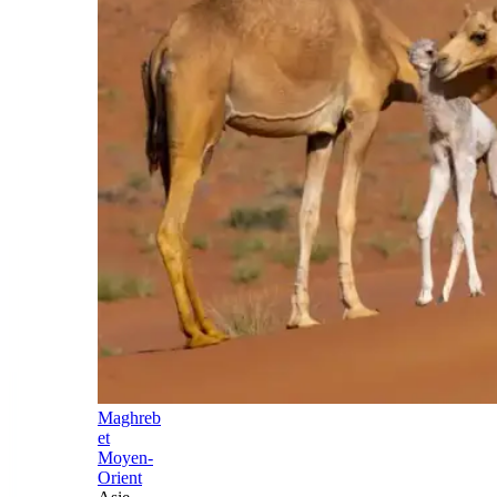
Maghreb
et
Moyen-
Orient