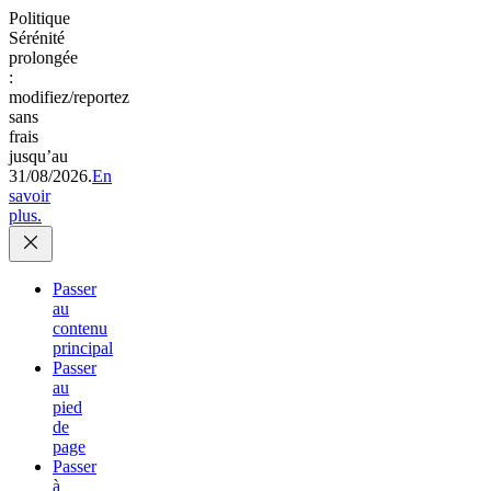
Politique
Sérénité
prolongée
:
modifiez/reportez
sans
frais
jusqu’au
31/08/2026.
En
savoir
plus.
Passer
au
contenu
principal
Passer
au
pied
de
page
Passer
à