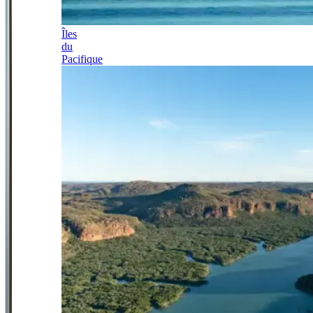
Îles
du
Pacifique