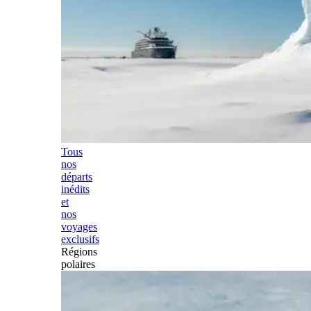
Tous
nos
départs
inédits
et
nos
voyages
exclusifs
Régions
polaires