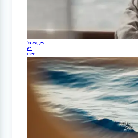
Voyages
en
mer