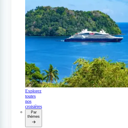
Explorez
toutes
nos
croisières
Par
thèmes