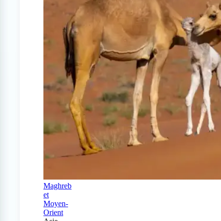
Maghreb
et
Moyen-
Orient