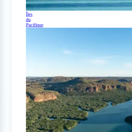
Îles
du
Pacifique