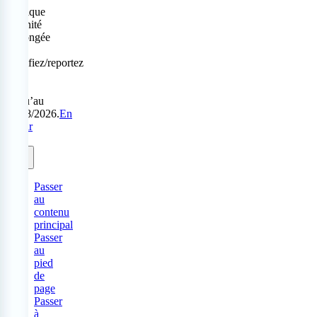
Politique
Sérénité
prolongée
:
modifiez/reportez
sans
frais
jusqu’au
31/08/2026.
En
savoir
plus.
Passer
au
contenu
principal
Passer
au
pied
de
page
Passer
à