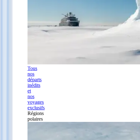
Tous
nos
départs
inédits
et
nos
voyages
exclusifs
Régions
polaires