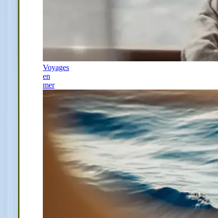
Voyages
en
mer