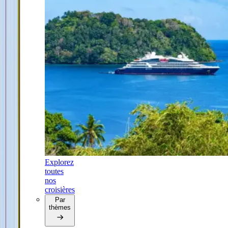
Explorez
toutes
nos
croisières
Par
thèmes