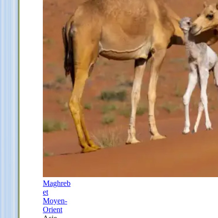
Maghreb
et
Moyen-
Orient