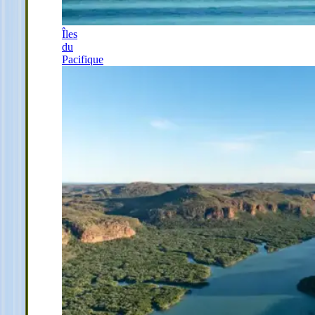
Îles
du
Pacifique